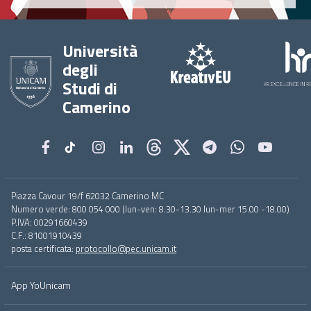
Università
degli
Studi di
Camerino
Footer
Piazza Cavour 19/f 62032 Camerino MC
menu
Numero verde: 800 054 000 (lun-ven: 8.30-13.30 lun-mer 15.00 -18.00)
full
P.IVA: 00291660439
C.F.: 81001910439
posta certificata:
protocollo@pec.unicam.it
App YoUnicam