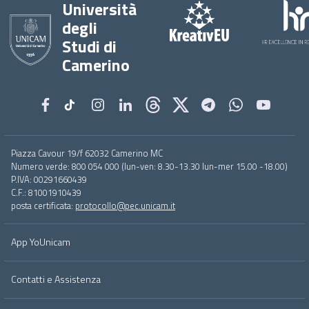
Università
degli
Studi di
Camerino
Footer
Piazza Cavour 19/f 62032 Camerino MC
menu
Numero verde: 800 054 000 (lun-ven: 8.30-13.30 lun-mer 15.00 -18.00)
full
P.IVA: 00291660439
C.F.: 81001910439
posta certificata:
protocollo@pec.unicam.it
App YoUnicam
Contatti e Assistenza