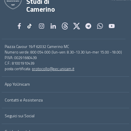
Studi di
Camerino
Footer
Piazza Cavour 19/f 62032 Camerino MC
menu
Numero verde: 800 054 000 (lun-ven: 8.30-13.30 lun-mer 15.00 -18.00)
full
P.IVA: 00291660439
C.F.: 81001910439
posta certificata:
protocollo@pec.unicam.it
App YoUnicam
Contatti e Assistenza
Seguici sui Social