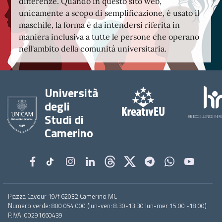
differenze. Quando in questo sito web,
unicamente a scopo di semplificazione, è usato il
maschile, la forma è da intendersi riferita in
maniera inclusiva a tutte le persone che operano
nell'ambito della comunità universitaria.
Università
degli
Studi di
Camerino
Footer
Piazza Cavour 19/f 62032 Camerino MC
menu
Numero verde: 800 054 000 (lun-ven: 8.30-13.30 lun-mer 15.00 -18.00)
full
P.IVA: 00291660439