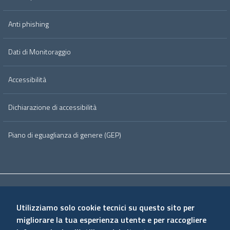
Anti phishing
Dati di Monitoraggio
Accessibilità
Dichiarazione di accessibilità
Piano di eguaglianza di genere (GEP)
Useful links section
Small
Privacy Policy
Cookie Policy
Note Legali
Credits
prints
Utilizziamo solo cookie tecnici su questo sito per
migliorare la tua esperienza utente e per raccogliere