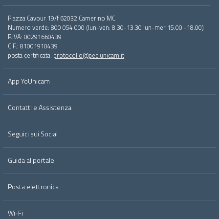
Footer
Piazza Cavour 19/f 62032 Camerino MC
menu
Numero verde: 800 054 000 (lun-ven: 8.30-13.30 lun-mer 15.00 -18.00)
full
P.IVA: 00291660439
C.F.: 81001910439
posta certificata:
protocollo@pec.unicam.it
App YoUnicam
Contatti e Assistenza
Seguici sui Social
Guida al portale
Posta elettronica
Wi-Fi