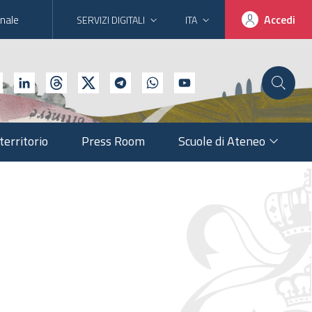
Servizi
nale
Accedi
SERVIZI DIGITALI
ITA
digitali
territorio
Press Room
Scuole di Ateneo