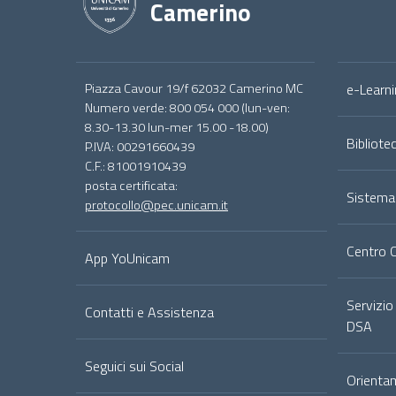
Camerino
Footer
Piazza Cavour 19/f 62032 Camerino MC
e-Learni
menu
Numero verde: 800 054 000 (lun-ven:
8.30-13.30 lun-mer 15.00 -18.00)
full
Bibliote
P.IVA: 00291660439
C.F.: 81001910439
posta certificata:
Sistema
protocollo@pec.unicam.it
Centro 
App YoUnicam
Servizio
Contatti e Assistenza
DSA
Seguici sui Social
Orienta