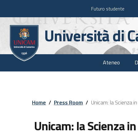
Slim
Futuro studente
Università di 
Main
Ateneo
D
Menu
Home
/
Press Room
/
Unicam: la Scienza i
Unicam: la Scienza i