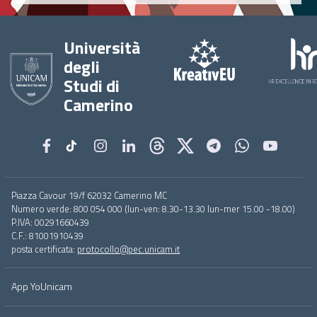
Università
degli
Studi di
Camerino
Footer
Piazza Cavour 19/f 62032 Camerino MC
menu
Numero verde: 800 054 000 (lun-ven: 8.30-13.30 lun-mer 15.00 -18.00)
full
P.IVA: 00291660439
C.F.: 81001910439
posta certificata:
protocollo@pec.unicam.it
App YoUnicam