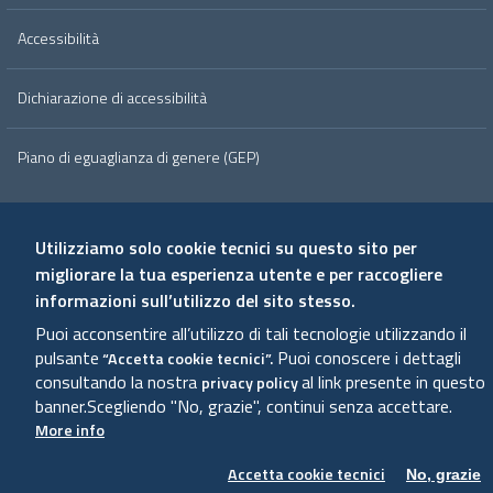
Accessibilità
Dichiarazione di accessibilità
Piano di eguaglianza di genere (GEP)
Utilizziamo solo cookie tecnici su questo sito per
Useful links section
migliorare la tua esperienza utente e per raccogliere
Small
Privacy Policy
Cookie Policy
Note Legali
Credits
informazioni sull’utilizzo del sito stesso.
prints
Puoi acconsentire all’utilizzo di tali tecnologie utilizzando il
pulsante
Puoi conoscere i dettagli
“Accetta cookie tecnici”.
consultando la nostra
al link presente in questo
privacy policy
banner.
Scegliendo "No, grazie", continui senza accettare.
More info
Accetta cookie tecnici
No, grazie