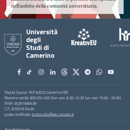
nell'ambito della comunità universitaria.
Università
degli
Studi di
Camerino
Footer
Piazza Cavour 19/f 62032 Camerino MC
menu
Numero verde: 800 054 000 (lun-ven: 8.30-13.30 lun-mer 15.00 -18.00)
full
P.IVA: 00291660439
C.F.: 81001910439
posta certificata:
protocollo@pec.unicam.it
App YoUnicam