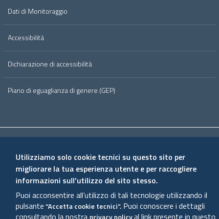
Dati di Monitoraggio
Accessibilità
Dichiarazione di accessibilità
Piano di eguaglianza di genere (GEP)
Useful links section
Small
Privacy Policy
Cookie Policy
Note Legali
Credits
prints
Utilizziamo solo cookie tecnici su questo sito per
migliorare la tua esperienza utente e per raccogliere
informazioni sull’utilizzo del sito stesso.
Puoi acconsentire all’utilizzo di tali tecnologie utilizzando il
pulsante
Puoi conoscere i dettagli
“Accetta cookie tecnici”.
consultando la nostra
al link presente in questo
privacy policy