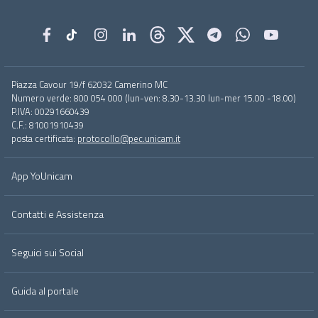
Footer
Piazza Cavour 19/f 62032 Camerino MC
menu
Numero verde: 800 054 000 (lun-ven: 8.30-13.30 lun-mer 15.00 -18.00)
full
P.IVA: 00291660439
C.F.: 81001910439
posta certificata:
protocollo@pec.unicam.it
App YoUnicam
Contatti e Assistenza
Seguici sui Social
Guida al portale