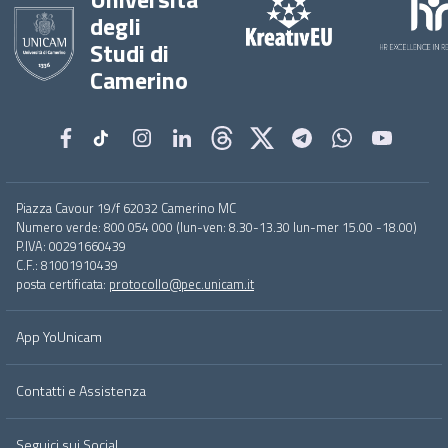
degli
Studi di
Camerino
Footer
Piazza Cavour 19/f 62032 Camerino MC
menu
Numero verde: 800 054 000 (lun-ven: 8.30-13.30 lun-mer 15.00 -18.00)
full
P.IVA: 00291660439
C.F.: 81001910439
posta certificata:
protocollo@pec.unicam.it
App YoUnicam
Contatti e Assistenza
Seguici sui Social