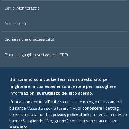
Dati di Monitoraggio
Accessibilità
Dichiarazione di accessibilità
Piano di eguaglianza di genere (GEP)
Utilizziamo solo cookie tecnici su questo sito per
Useful links section
Small
migliorare la tua esperienza utente e per raccogliere
Privacy Policy
Cookie Policy
Note Legali
Credits
informazioni sull’utilizzo del sito stesso.
prints
Puoi acconsentire all’utilizzo di tali tecnologie utilizzando il
pulsante
Puoi conoscere i dettagli
“Accetta cookie tecnici”.
consultando la nostra
al link presente in questo
privacy policy
banner.
Scegliendo "No, grazie", continui senza accettare.
More info