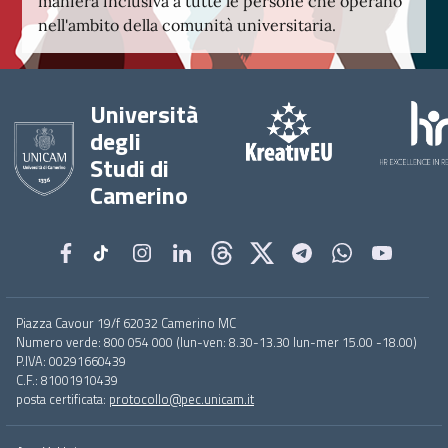
maniera inclusiva a tutte le persone che operano
nell'ambito della comunità universitaria.
Università
degli
Studi di
Camerino
Footer
Piazza Cavour 19/f 62032 Camerino MC
menu
Numero verde: 800 054 000 (lun-ven: 8.30-13.30 lun-mer 15.00 -18.00)
full
P.IVA: 00291660439
C.F.: 81001910439
posta certificata:
protocollo@pec.unicam.it