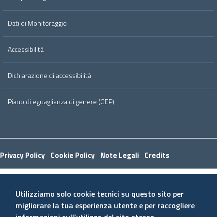
Dati di Monitoraggio
Accessibilità
Dichiarazione di accessibilità
Piano di eguaglianza di genere (GEP)
Useful links section
Small
Privacy Policy
Cookie Policy
Note Legali
Credits
prints
Utilizziamo solo cookie tecnici su questo sito per
migliorare la tua esperienza utente e per raccogliere
informazioni sull’utilizzo del sito stesso.