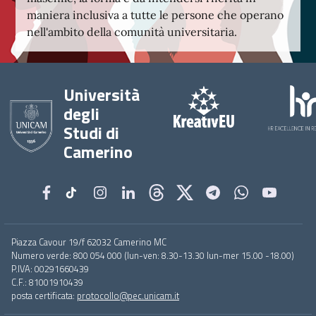
maniera inclusiva a tutte le persone che operano
nell'ambito della comunità universitaria.
Università
degli
Studi di
Camerino
Footer
Piazza Cavour 19/f 62032 Camerino MC
menu
Numero verde: 800 054 000 (lun-ven: 8.30-13.30 lun-mer 15.00 -18.00)
full
P.IVA: 00291660439
C.F.: 81001910439
posta certificata:
protocollo@pec.unicam.it